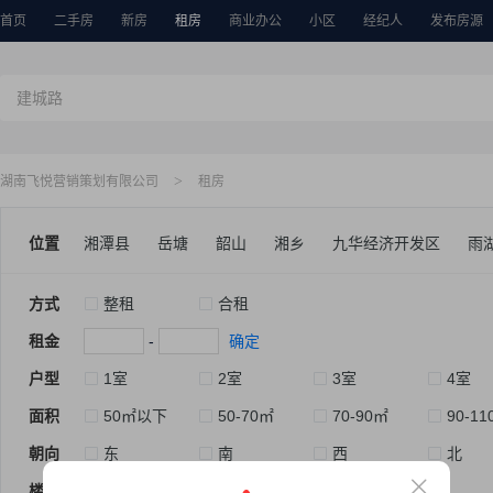
首页
二手房
新房
租房
商业办公
小区
经纪人
发布房源
>
湖南飞悦营销策划有限公司
租房
位置
湘潭县
岳塘
韶山
湘乡
九华经济开发区
雨
方式
整租
合租
租金
-
确定
户型
1室
2室
3室
4室
面积
50㎡以下
50-70㎡
70-90㎡
90-11
朝向
东
南
西
北
楼层
低楼层
中楼层
高楼层