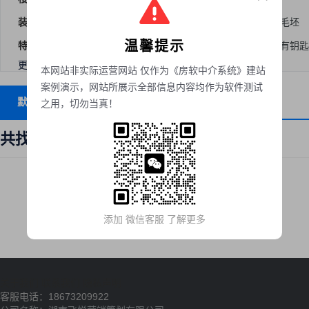
装修
简装
精装
豪装
毛坯
温馨提示
特色
优选
有车位
7日新上
有钥匙
更多选项
本网站非实际运营网站 仅作为《房软中介系统》建站
案例演示，网站所展示全部信息内容均作为软件测试
默认排序
发布时间
租金
面积
之用，切勿当真！
共找到
0
套租房
添加 微信客服 了解更多
关于我们
联系我们
隐私声明
客服电话：18673209922