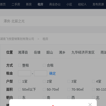
首页
二手房
新房
租房
商业办公
小区
经纪人
发布房源
>
湖南飞悦营销策划有限公司
租房
位置
湘潭县
岳塘
韶山
湘乡
九华经济开发区
雨
方式
整租
合租
租金
-
确定
户型
1室
2室
3室
4室
面积
50㎡以下
50-70㎡
70-90㎡
90-11
朝向
东
南
西
北
楼层
低楼层
中楼层
高楼层