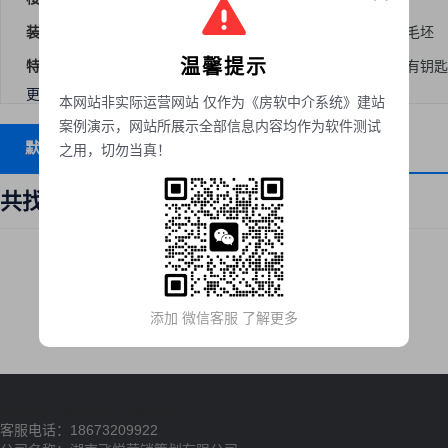
装修
简装
精装
豪装
毛坯
温馨提示
特色
优选
有车位
7日新上
有钥匙
更多选项
本网站非实际运营网站 仅作为《房软中介系统》建站
案例演示，网站所展示全部信息内容均作为软件测试
默认排序
发布时间
租金
面积
之用，切勿当真！
共找到
0
套租房
添加 微信客服 了解更多
关于我们
联系我们
隐私声明
客服电话：18673209922