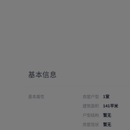
基本信息
基本属性
房屋户型
1室
建筑面积
141平米
户型结构
暂无
房屋现状
暂无