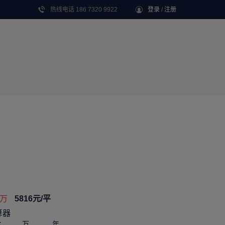
热线电话 186 7320 9922
登录
/
注册
万
5816
元/平
算器
：
万，
年
57
30