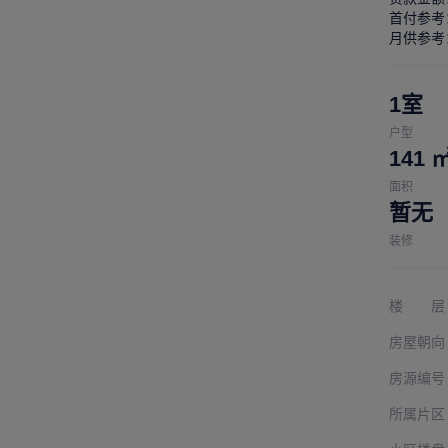
首付参考
月供参考
1室
户型
141
面积
暂无
装修
楼 层
房屋朝向
房源编号
所属片区