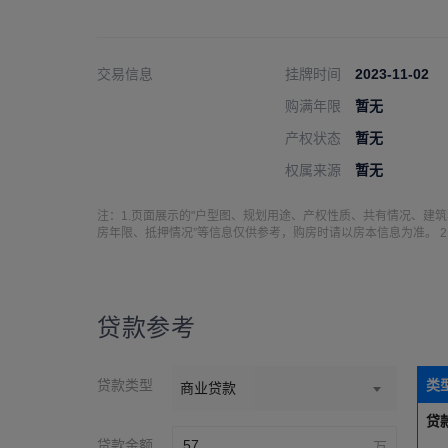
交易信息
挂牌时间
2023-11-02
购满年限
暂无
产权状态
暂无
权属来源
暂无
注：1.页面展示的"户型图、规划用途、产权性质、共有情况、建
房年限、抵押情况”等信息仅供参考，购房时请以房本信息为准。 
贷款参考
贷款类型
类
商业贷款
贷
贷款金额
万