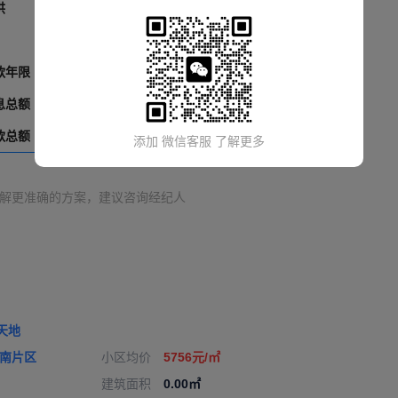
供
0
元
0
元
无效房源
每月递减
0
元
抱歉！您访问的房源已失效。
款年限
0
年
0
年
息总额
0
元
0
元
款总额
0
万
0
万
添加 微信客服 了解更多
解更准确的方案，建议咨询经纪人
天地
南片区
小区均价
5756元/㎡
建筑面积
0.00㎡