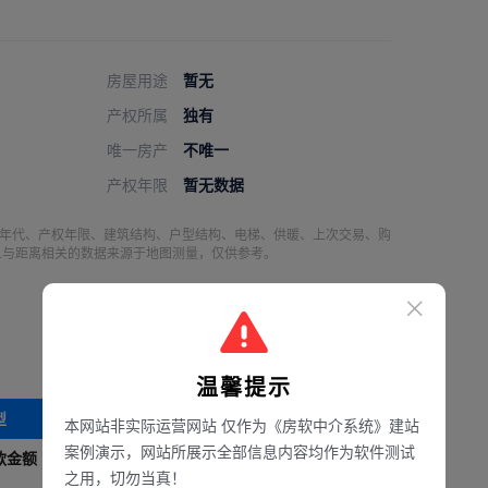
房屋用途
暂无
产权所属
独有
唯一房产
不唯一
产权年限
暂无数据
筑年代、产权年限、建筑结构、户型结构、电梯、供暖、上次交易、购
2.与距离相关的数据来源于地图测量，仅供参考。
温馨提示
型
等额本息还款
等额本金还款
本网站非实际运营网站 仅作为《房软中介系统》建站
案例演示，网站所展示全部信息内容均作为软件测试
款金额
0
万
0
万
之用，切勿当真！