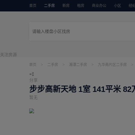
首页
二手房
新房
租房
商业办公
小区
经
关注房源
>
>
>
>
首页
二手房
湘潭二手房
九华南片区二手房
分享
步步高新天地 1室 141平米 8
暂无