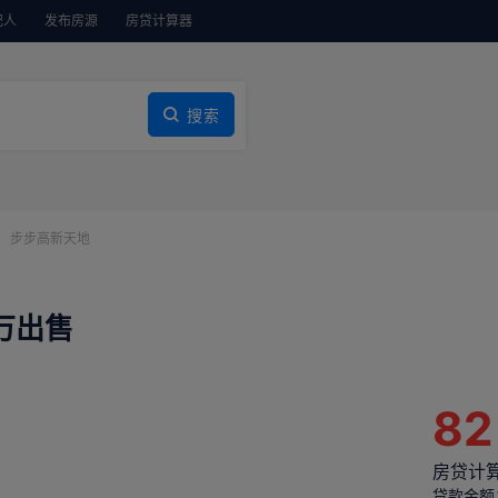
纪人
发布房源
房贷计算器
搜索
步步高新天地
2万出售
82
房贷计
贷款金额