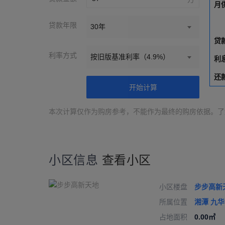
月
贷款年限
30年
贷
利率方式
按旧版基准利率（4.9%）
利
还
开始计算
本次计算仅作为购房参考，不能作为最终的购房依据。了
小区信息
查看小区
小区楼盘
步步高新
所属位置
湘潭
九华
占地面积
0.00㎡