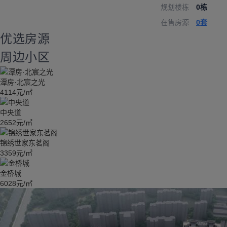
规划楼栋
0栋
在售房源
0套
优选房源
周边小区
潭房·北宸之光
4114元/㎡
中央道
2652元/㎡
锦绣世家东茗阁
3359元/㎡
金桥城
6028元/㎡