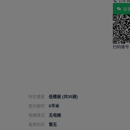
176 8
加
扫码拨号
所在楼层
低楼层 (共30层)
套内面积
0平米
电梯情况
无电梯
看房时间
暂无