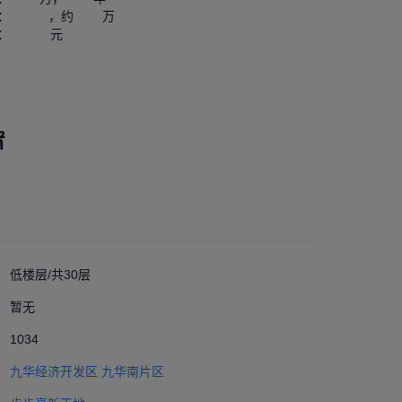
：
，约
万
30%
25
：
元
2434
㎡
低楼层/共30层
暂无
1034
九华经济开发区
九华南片区