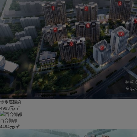
步步高瑞府
4993元/㎡
百合御都
4494元/㎡