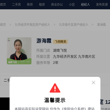
首页
二手房
新房
租房
商业办公
小区
经纪人
发布房源
>
>
>
首页
九华经济开发区房产经纪人
九华南片区房产经纪人
游海霞
游海霞
飞悦精英
所属门店
湖南飞悦
所属位置
九华经济开发区 九华南片区
服务年限
2年
二手房
新房
租房
温馨提示
新景未来城 3室 12
本网站非实际运营网站 仅作为《房软中介系统》建站
九华经济开发区
-
九华南