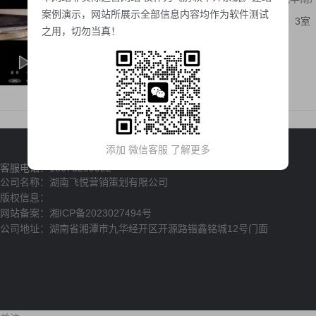
案例演示，网站所展示全部信息内容均作为软件测试
低楼层(共18层)
|
3室
之用，切勿当真！
2023-11-05
视频
添加 微信客服 了解更多
关于我们
联系我们
隐私声明
客服电话：18673209922
公司名称：湖南飞悦营销策划有限公司
版权信息：
网站备案：
湘ICP备2023027494号
公司地址：湖南省湘潭市九华经开区开源路锴鑫铭城12号门面