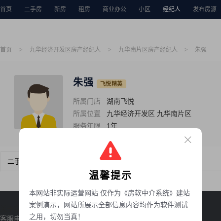
首页
二手房
新房
租房
商业办公
小区
经纪人
发布房源
>
>
>
首页
九华经济开发区房产经纪人
九华南片区房产经纪人
朱强
朱强
飞悦精英
所属门店
湖南飞悦
所属位置
九华经济开发区 九华南片区
服务年限
1年
二手房
新房
租房
温馨提示
本网站非实际运营网站 仅作为《房软中介系统》建站
案例演示，网站所展示全部信息内容均作为软件测试
关于我们
联系我们
隐私声明
之用，切勿当真！
客服电话：18673209922